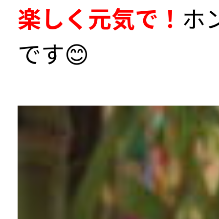
楽しく元気で！
ホ
です😊