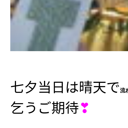
七夕当日は晴天で
流
乞うご期待
❣