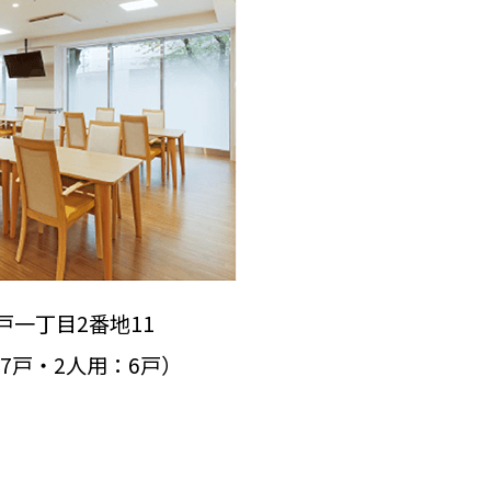
戸一丁目2番地11
47戸・2人用：6戸）