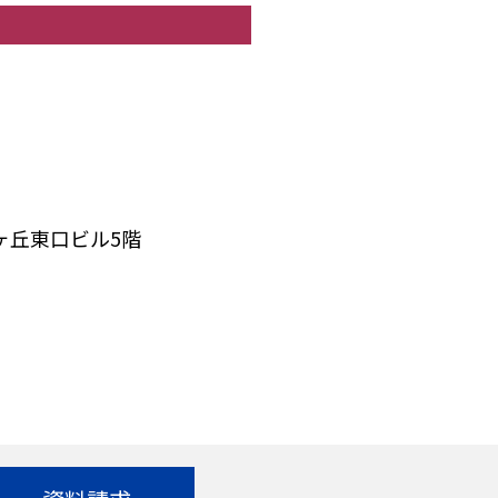
桜ヶ丘東口ビル5階