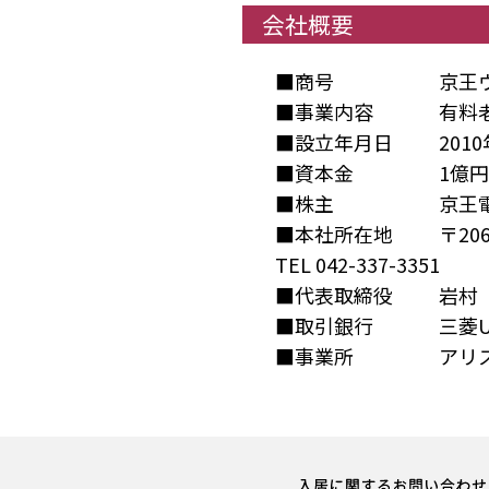
会社概要
■商号
京王
■事業内容
有料
■設立年月日
201
■資本金
1億円
■株主
京王
■本社所在地
〒2
TEL 042-337-3351
■代表取締役
岩村
■取引銀行
三菱U
■事業所
アリ