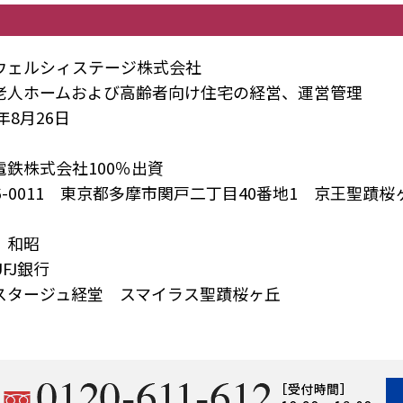
ウェルシィステージ株式会社
老人ホームおよび高齢者向け住宅の経営、運営管理
0年8月26日
電鉄株式会社100％出資
06-0011 東京都多摩市関戸二丁目40番地1 京王聖蹟
 和昭
FJ銀行
スタージュ経堂 スマイラス聖蹟桜ヶ丘